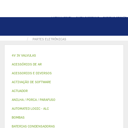
A MINHA CONTA
O MEU CARRINHO
INICIAR SESSÃO
PÁGINA INICIAL
INTERFACE DE USUARIO / TERMOSTATO
PARTES ELETRÔNICAS
4V 3V VALVULAS
ACESSÓRIOS DE AR
ACESSORIOS E DIVERSOS
ACTIVAÇÃO DE SOFTWARE
ACTUADOR
ANILHA / PORCA / PARAFUSO
AUTOMATED LOGIC - ALC
BOMBAS
BATERIAS CONDENSADORAS