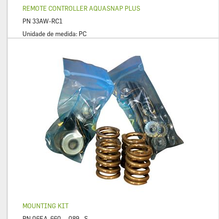
REMOTE CONTROLLER AQUASNAP PLUS
PN
33AW-RC1
Unidade de medida:
PC
MOUNTING KIT
PN
06EA-660---089--S