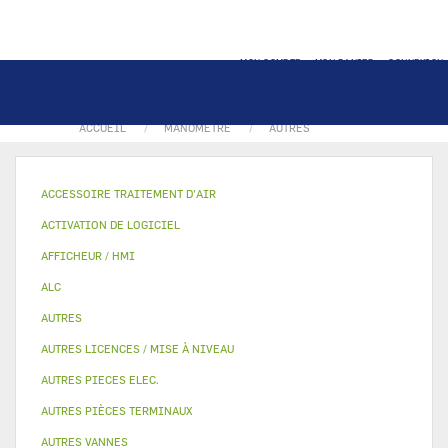
MON COMPTE
MON PANIER
CONNEXION
ACCUEIL
MANOMETRE
AUTRES
ACCESSOIRE TRAITEMENT D’AIR
ACTIVATION DE LOGICIEL
AFFICHEUR / HMI
ALC
AUTRES
AUTRES LICENCES / MISE À NIVEAU
AUTRES PIECES ELEC.
AUTRES PIÈCES TERMINAUX
AUTRES VANNES