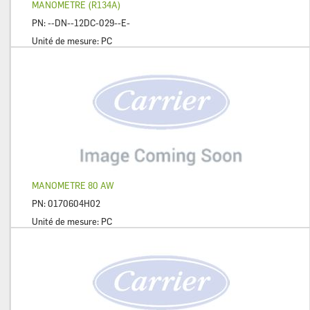
MANOMETRE (R134A)
PN:
--DN--12DC-029--E-
Unité de mesure:
PC
MANOMETRE 80 AW
PN:
0170604H02
Unité de mesure:
PC