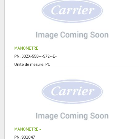
MANOMETRE
PN:
30ZX-558---972--E-
Unité de mesure:
PC
MANOMETRE -
PN:
901047