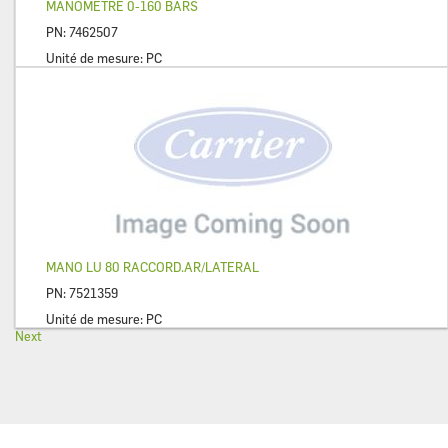
MANOMETRE 0-160 BARS
PN:
7462507
Unité de mesure:
PC
MANO LU 80 RACCORD.AR/LATERAL
PN:
7521359
Unité de mesure:
PC
Next