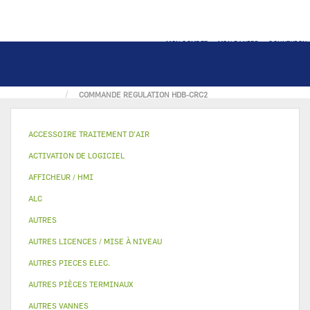
MON COMPTE
MON PANIER
CONNEXION
ACCUEIL
PIECE ÉLECTRONIQUE
COMMANDE REGULATION HDB-CRC2
ACCESSOIRE TRAITEMENT D’AIR
ACTIVATION DE LOGICIEL
AFFICHEUR / HMI
ALC
AUTRES
AUTRES LICENCES / MISE À NIVEAU
AUTRES PIECES ELEC.
AUTRES PIÈCES TERMINAUX
AUTRES VANNES