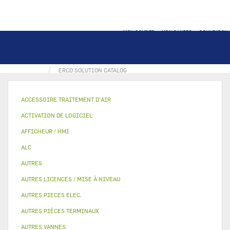
MON COMPTE
MON PANIER
CONNEXION
ACCUEIL
19XR PIC6 RETROFIT KIT
ERCD SOLUTION CATALOG
ACCESSOIRE TRAITEMENT D’AIR
ACTIVATION DE LOGICIEL
AFFICHEUR / HMI
ALC
AUTRES
AUTRES LICENCES / MISE À NIVEAU
AUTRES PIECES ELEC.
AUTRES PIÈCES TERMINAUX
AUTRES VANNES