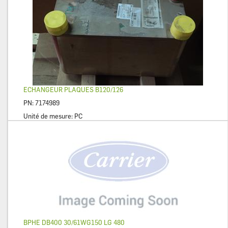
ECHANGEUR PLAQUES B120/126
PN:
7174989
Unité de mesure:
PC
BPHE DB400 30/61WG150 LG 480