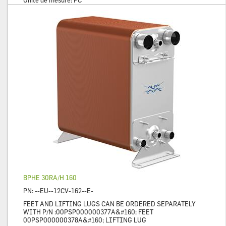
Unité de mesure:
PC
BPHE 30RA/H 160
PN:
--EU--12CV-162--E-
FEET AND LIFTING LUGS CAN BE ORDERED SEPARATELY
WITH P/N :00PSP000000377A&#160; FEET
00PSP000000378A&#160; LIFTING LUG