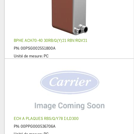
BPHE ACH70-40 30RB/Q(Y)21 RBV/RQV21
PN:
00PSG002551800A
Unité de mesure:
PC
ECH A PLAQUES RBS/Q/Y78 I/LD300
PN:
00PPG000536706A