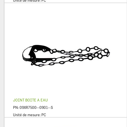
Unité de mesure:
PC
JOINT BOITE A EAU
PN:
09XR7500--0901--S
Unité de mesure:
PC