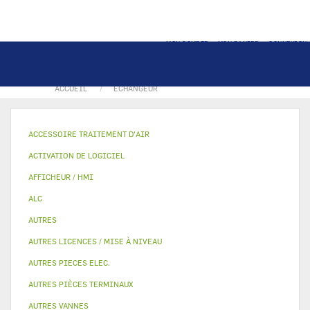
MON COMPTE
MON PANIER
CONNEXION
ACCUEIL
ECHANGEUR
ACCESSOIRE TRAITEMENT D’AIR
ACTIVATION DE LOGICIEL
AFFICHEUR / HMI
ALC
AUTRES
AUTRES LICENCES / MISE À NIVEAU
AUTRES PIECES ELEC.
AUTRES PIÈCES TERMINAUX
AUTRES VANNES