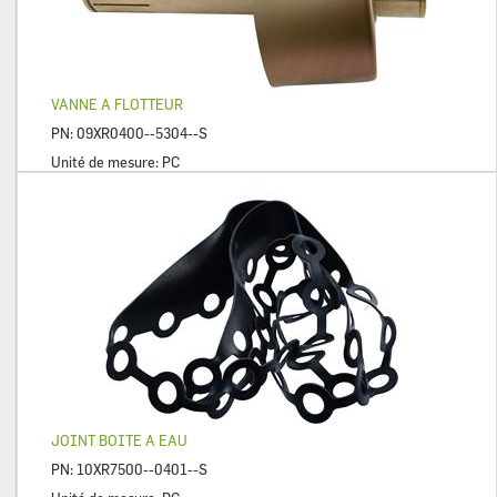
VANNE A FLOTTEUR
PN:
09XR0400--5304--S
Unité de mesure:
PC
JOINT BOITE A EAU
PN:
10XR7500--0401--S