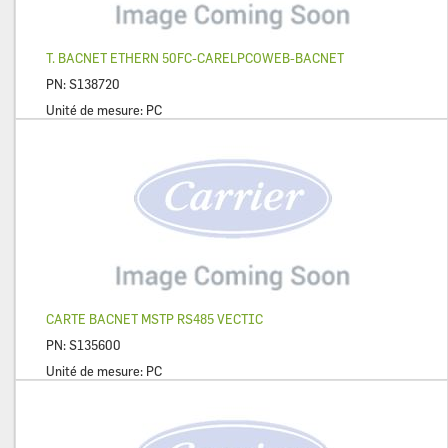
T. BACNET ETHERN 50FC-CARELPCOWEB-BACNET
PN:
S138720
Unité de mesure:
PC
CARTE BACNET MSTP RS485 VECTIC
PN:
S135600
Unité de mesure:
PC