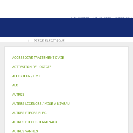
MON COMPTE
MON PANIER
CONNEXION
ACCUEIL
COFFRET ELECTRIQUE
PIECE ELECTRIQUE
ACCESSOIRE TRAITEMENT D’AIR
ACTIVATION DE LOGICIEL
AFFICHEUR / HMI
ALC
AUTRES
AUTRES LICENCES / MISE À NIVEAU
AUTRES PIECES ELEC.
AUTRES PIÈCES TERMINAUX
AUTRES VANNES