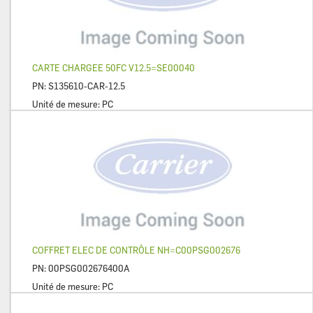
CARTE CHARGEE 50FC V12.5=SE00040
PN:
S135610-CAR-12.5
Unité de mesure:
PC
COFFRET ELEC DE CONTRÔLE NH=C00PSG002676
PN:
00PSG002676400A
Unité de mesure:
PC