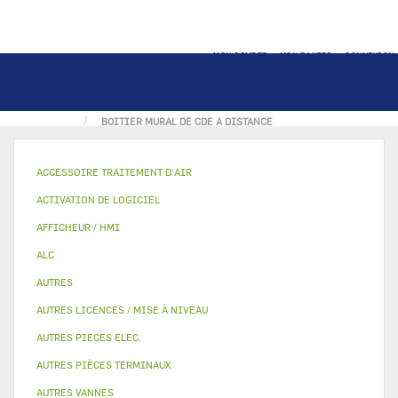
MON COMPTE
MON PANIER
CONNEXION
ACCUEIL
PIECE ÉLECTRONIQUE
BOITIER MURAL DE CDE A DISTANCE
ACCESSOIRE TRAITEMENT D’AIR
ACTIVATION DE LOGICIEL
AFFICHEUR / HMI
ALC
AUTRES
AUTRES LICENCES / MISE À NIVEAU
AUTRES PIECES ELEC.
AUTRES PIÈCES TERMINAUX
AUTRES VANNES