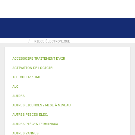
MON COMPTE
MON PANIER
CONNEXION
ACCUEIL
INTERFACE UTILISATEUR / THERMOSTAT
PIECE ÉLECTRONIQUE
ACCESSOIRE TRAITEMENT D’AIR
ACTIVATION DE LOGICIEL
AFFICHEUR / HMI
ALC
AUTRES
AUTRES LICENCES / MISE À NIVEAU
AUTRES PIECES ELEC.
AUTRES PIÈCES TERMINAUX
AUTRES VANNES