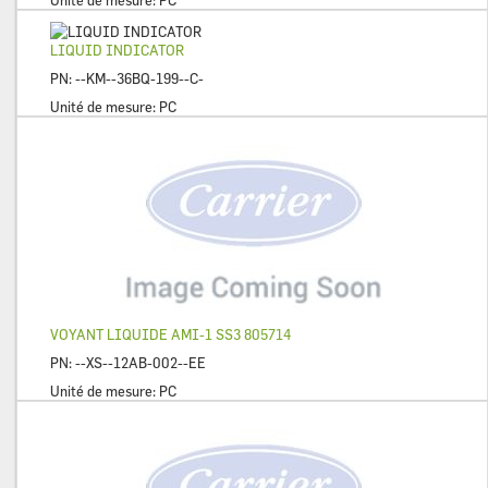
Unité de mesure:
PC
LIQUID INDICATOR
PN:
--KM--36BQ-199--C-
Unité de mesure:
PC
VOYANT LIQUIDE AMI-1 SS3 805714
PN:
--XS--12AB-002--EE
Unité de mesure:
PC