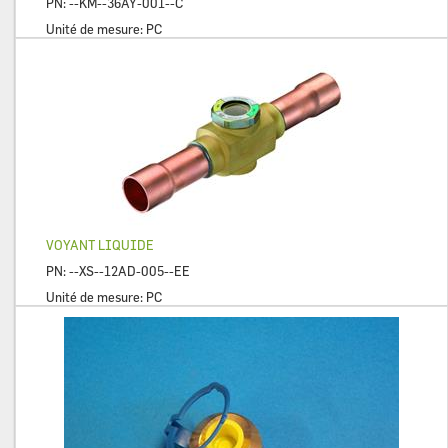
PN:
--KM--36AY-001--C
Unité de mesure:
PC
VOYANT LIQUIDE
PN:
--XS--12AD-005--EE
Unité de mesure:
PC