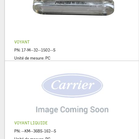
VOYANT
PN:
17-M--32--1502--S
Unité de mesure:
PC
VOYANT LIQUIDE
PN:
--KM--36BS-162--S