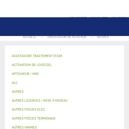
MON COMPTE
MON PANIER
CONNEXION
ACCUEIL
INDICATEUR DE NIVEAUX
AUTRES
ACCESSOIRE TRAITEMENT D’AIR
ACTIVATION DE LOGICIEL
AFFICHEUR / HMI
ALC
AUTRES
AUTRES LICENCES / MISE À NIVEAU
AUTRES PIECES ELEC.
AUTRES PIÈCES TERMINAUX
AUTRES VANNES