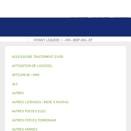
MON COMPTE
MON PANIER
CONNEXION
ACCUEIL
AUTRES
INDICATEUR DE NIVEAUX
VOYANT LIQUIDE = --KM--36DF-001--EF
ACCESSOIRE TRAITEMENT D’AIR
ACTIVATION DE LOGICIEL
AFFICHEUR / HMI
ALC
AUTRES
AUTRES LICENCES / MISE À NIVEAU
AUTRES PIECES ELEC.
AUTRES PIÈCES TERMINAUX
AUTRES VANNES