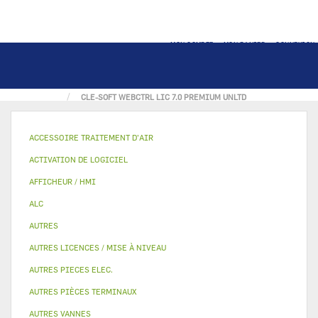
MON COMPTE
MON PANIER
CONNEXION
ACCUEIL
LICENCE
LICENCE WEBCTRL / IVU
CLE-SOFT WEBCTRL LIC 7.0 PREMIUM UNLTD
ACCESSOIRE TRAITEMENT D’AIR
ACTIVATION DE LOGICIEL
AFFICHEUR / HMI
ALC
AUTRES
AUTRES LICENCES / MISE À NIVEAU
AUTRES PIECES ELEC.
AUTRES PIÈCES TERMINAUX
AUTRES VANNES