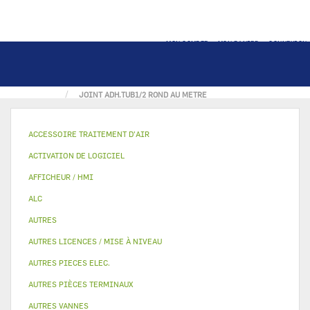
MON COMPTE
MON PANIER
CONNEXION
ACCUEIL
AUTRES
JOINT
JOINT ADH.TUB1/2 ROND AU METRE
ACCESSOIRE TRAITEMENT D’AIR
ACTIVATION DE LOGICIEL
AFFICHEUR / HMI
ALC
AUTRES
AUTRES LICENCES / MISE À NIVEAU
AUTRES PIECES ELEC.
AUTRES PIÈCES TERMINAUX
AUTRES VANNES