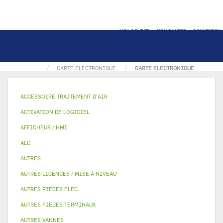
MON COMPTE
MON PANIER
CONNEXION
ACCUEIL
PIECE ÉLECTRONIQUE
CARTE ELECTRONIQUE
CARTE ELECTRONIQUE
ACCESSOIRE TRAITEMENT D’AIR
ACTIVATION DE LOGICIEL
AFFICHEUR / HMI
ALC
AUTRES
AUTRES LICENCES / MISE À NIVEAU
AUTRES PIECES ELEC.
AUTRES PIÈCES TERMINAUX
AUTRES VANNES