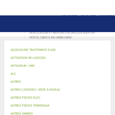
MON COMPTE
MON PANIER
CONNEXION
ACCUEIL
MOTO VENTILATEUR & MOTEUR
VENTILATEUR ET MOTEUR CTA CHILLER ROOFTOP
VENTIL CRGT/2-631-RD90-15KW
ACCESSOIRE TRAITEMENT D’AIR
ACTIVATION DE LOGICIEL
AFFICHEUR / HMI
ALC
AUTRES
AUTRES LICENCES / MISE À NIVEAU
AUTRES PIECES ELEC.
AUTRES PIÈCES TERMINAUX
AUTRES VANNES