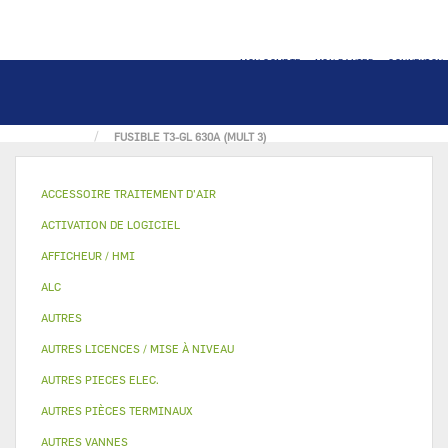
MON COMPTE
MON PANIER
CONNEXION
ACCUEIL
PIECE ELECTRIQUE
FUSIBLE T3-GL 630A (MULT 3)
ACCESSOIRE TRAITEMENT D’AIR
ACTIVATION DE LOGICIEL
AFFICHEUR / HMI
ALC
AUTRES
AUTRES LICENCES / MISE À NIVEAU
AUTRES PIECES ELEC.
AUTRES PIÈCES TERMINAUX
AUTRES VANNES