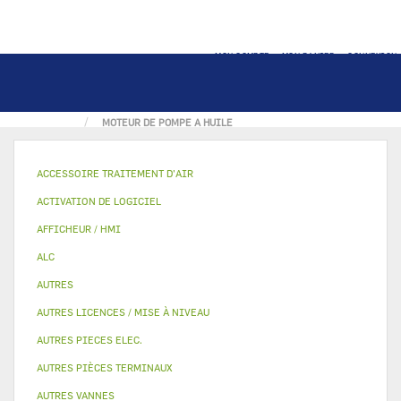
MON COMPTE
MON PANIER
CONNEXION
ACCUEIL
HUILE ET TEST
MOTEUR DE POMPE A HUILE
ACCESSOIRE TRAITEMENT D’AIR
ACTIVATION DE LOGICIEL
AFFICHEUR / HMI
ALC
AUTRES
AUTRES LICENCES / MISE À NIVEAU
AUTRES PIECES ELEC.
AUTRES PIÈCES TERMINAUX
AUTRES VANNES