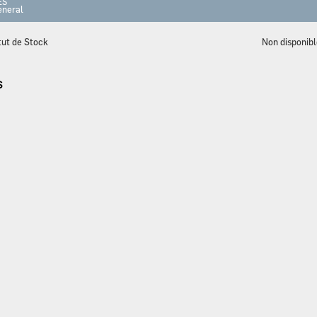
ES
neral
tut de Stock
Non disponib
S