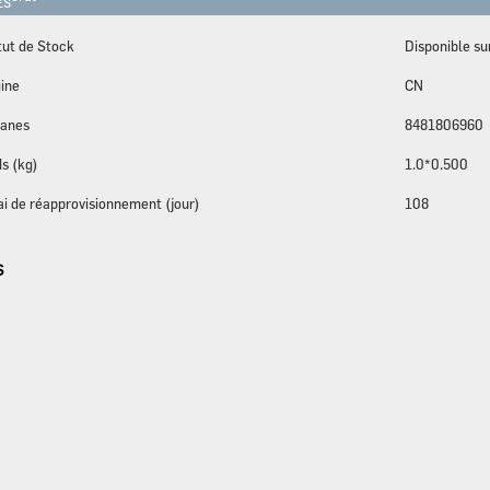
ES
tut de Stock
Disponible s
ine
CN
anes
8481806960
s (kg)
1.0*0.500
ai de réapprovisionnement (jour)
108
S