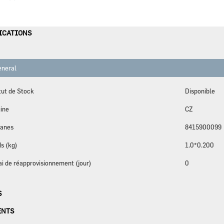
ES
ICATIONS
neral
tut de Stock
Disponible
ine
CZ
anes
8415900099
s (kg)
1.0*0.200
ai de réapprovisionnement (jour)
0
S
ENTS