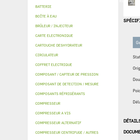
PIECE MODULINE
KITS QUALITÉ
MANOMETRE
AUTR
BATTERIE
BOÎTE À EAU
SPÉCIF
BRÛLEUR / INJECTEUR
CARTE ELECTRONIQUE
Ge
CARTOUCHE DESHYDRATEUR
CIRCULATEUR
Sta
COFFRET ELECTRIQUE
Orig
COMPOSANT / CAPTEUR DE PRESSION
Dou
COMPOSANT DE DETECTION / MESURE
Poid
COMPOSANTS RÉFRIGÉRANTS
Dél
COMPRESSEUR
COMPRESSEUR A VIS
DÉTAIL
COMPRESSEUR ALTERNATIF
DOCUM
COMPRESSEUR CENTRIFUGE / AUTRES