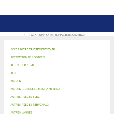
MON COMPTE
MON PANIER
CONNEXION
ACCUEIL
POMPE
TWIN PUMP XA RB=00PPG000032200ERCD
ACCESSOIRE TRAITEMENT D’AIR
ACTIVATION DE LOGICIEL
AFFICHEUR / HMI
ALC
AUTRES
AUTRES LICENCES / MISE À NIVEAU
AUTRES PIECES ELEC.
AUTRES PIÈCES TERMINAUX
AUTRES VANNES