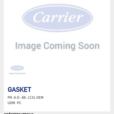
GASKET
PN
-6-D--68--1131-OEM
UDM :
PC