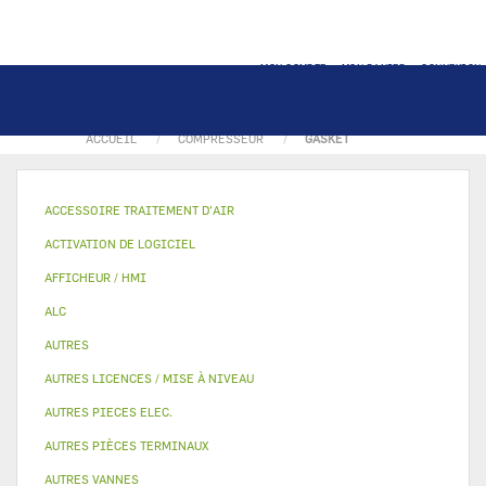
MON COMPTE
MON PANIER
CONNEXION
ACCUEIL
COMPRESSEUR
GASKET
ACCESSOIRE TRAITEMENT D’AIR
ACTIVATION DE LOGICIEL
AFFICHEUR / HMI
ALC
AUTRES
AUTRES LICENCES / MISE À NIVEAU
AUTRES PIECES ELEC.
AUTRES PIÈCES TERMINAUX
AUTRES VANNES