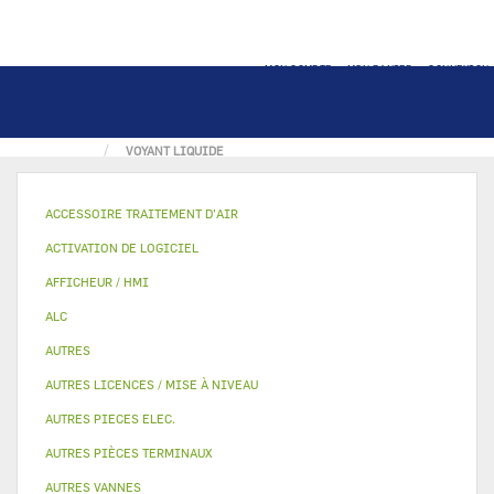
MON COMPTE
MON PANIER
CONNEXION
ACCUEIL
AUTRES
INDICATEUR DE NIVEAUX
VOYANT LIQUIDE
ACCESSOIRE TRAITEMENT D’AIR
ACTIVATION DE LOGICIEL
AFFICHEUR / HMI
ALC
AUTRES
AUTRES LICENCES / MISE À NIVEAU
AUTRES PIECES ELEC.
AUTRES PIÈCES TERMINAUX
AUTRES VANNES