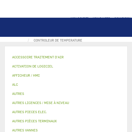
MON COMPTE
MON PANIER
CONNEXION
ACCUEIL
PIECE ELECTRIQUE
CONTROLEUR DE TEMPERATURE
ACCESSOIRE TRAITEMENT D’AIR
ACTIVATION DE LOGICIEL
AFFICHEUR / HMI
ALC
AUTRES
AUTRES LICENCES / MISE À NIVEAU
AUTRES PIECES ELEC.
AUTRES PIÈCES TERMINAUX
AUTRES VANNES