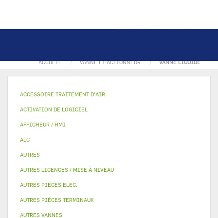
MON COMPTE
MON PANIER
CONNEXION
ACCUEIL
VANNE ET ACTIONNEUR
VANNE LIQUIDE
ACCESSOIRE TRAITEMENT D’AIR
ACTIVATION DE LOGICIEL
AFFICHEUR / HMI
ALC
AUTRES
AUTRES LICENCES / MISE À NIVEAU
AUTRES PIECES ELEC.
AUTRES PIÈCES TERMINAUX
AUTRES VANNES