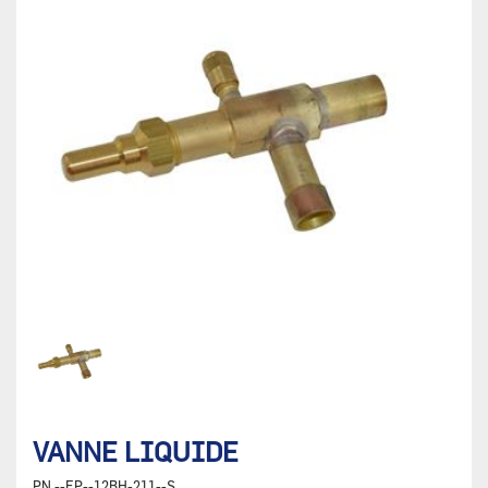
VANNE LIQUIDE
PN
--EP--12BH-211--S