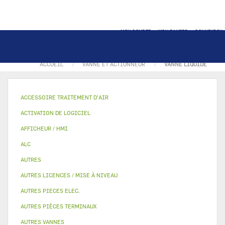
MON COMPTE
MON PANIER
CONNEXION
ACCUEIL
VANNE ET ACTIONNEUR
VANNE LIQUIDE
ACCESSOIRE TRAITEMENT D’AIR
ACTIVATION DE LOGICIEL
AFFICHEUR / HMI
ALC
AUTRES
AUTRES LICENCES / MISE À NIVEAU
AUTRES PIECES ELEC.
AUTRES PIÈCES TERMINAUX
AUTRES VANNES