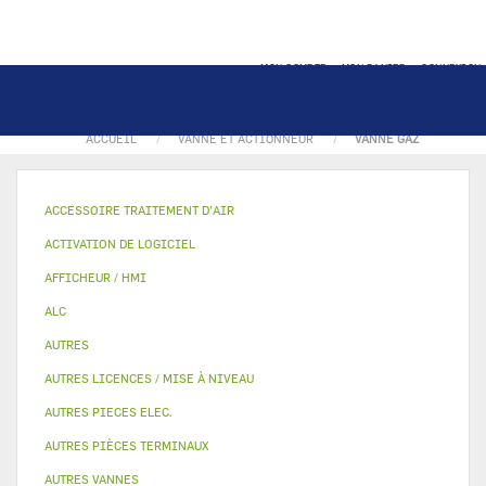
MON COMPTE
MON PANIER
CONNEXION
ACCUEIL
VANNE ET ACTIONNEUR
VANNE GAZ
ACCESSOIRE TRAITEMENT D’AIR
ACTIVATION DE LOGICIEL
AFFICHEUR / HMI
ALC
AUTRES
AUTRES LICENCES / MISE À NIVEAU
AUTRES PIECES ELEC.
AUTRES PIÈCES TERMINAUX
AUTRES VANNES