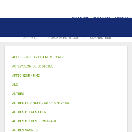
MON COMPTE
MON PANIER
CONNEXION
ACCUEIL
PIECE ELECTRIQUE
CONNECTEUR
ACCESSOIRE TRAITEMENT D’AIR
ACTIVATION DE LOGICIEL
AFFICHEUR / HMI
ALC
AUTRES
AUTRES LICENCES / MISE À NIVEAU
AUTRES PIECES ELEC.
AUTRES PIÈCES TERMINAUX
AUTRES VANNES