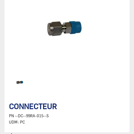
CONNECTEUR
PN
--DC--99RA-015--S
UDM :
PC