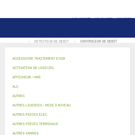
MON COMPTE
MON PANIER
CONNEXION
ACCUEIL
COMPOSANTS RÉFRIGÉRANTS
DETECTEUR DE DEBIT
CONTROLEUR DE DEBIT
ACCESSOIRE TRAITEMENT D’AIR
ACTIVATION DE LOGICIEL
AFFICHEUR / HMI
ALC
AUTRES
AUTRES LICENCES / MISE À NIVEAU
AUTRES PIECES ELEC.
AUTRES PIÈCES TERMINAUX
AUTRES VANNES