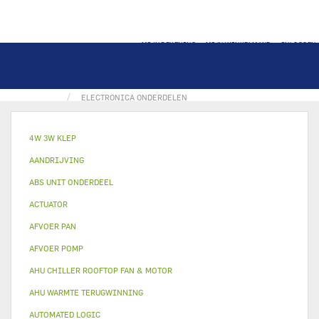
MIJN REKENING
MIJN WINKELMAND
INLOGGEN
THUIS
USER INTERFACE / THERMOSTAAT
ELECTRONICA ONDERDELEN
4W 3W KLEP
AANDRIJVING
ABS UNIT ONDERDEEL
ACTUATOR
AFVOER PAN
AFVOER POMP
AHU CHILLER ROOFTOP FAN & MOTOR
AHU WARMTE TERUGWINNING
AUTOMATED LOGIC