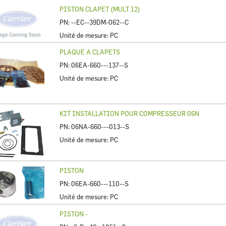
PISTON CLAPET (MULT 12)
PN:
--EC--39DM-062--C
Unité de mesure:
PC
PLAQUE A CLAPETS
PN:
06EA-660---137--S
Unité de mesure:
PC
KIT INSTALLATION POUR COMPRESSEUR 06N
PN:
06NA-660---013--S
Unité de mesure:
PC
PISTON
PN:
06EA-660---110--S
Unité de mesure:
PC
PISTON -