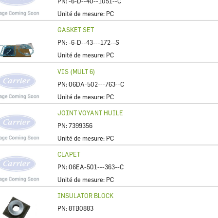
PN:
-6-D--40--1051--C
Unité de mesure:
PC
GASKET SET
PN:
-6-D--43---172--S
Unité de mesure:
PC
VIS (MULT 6)
PN:
06DA-502---763--C
Unité de mesure:
PC
JOINT VOYANT HUILE
PN:
7399356
Unité de mesure:
PC
CLAPET
PN:
06EA-501---363--C
Unité de mesure:
PC
INSULATOR BLOCK
PN:
8TB0883