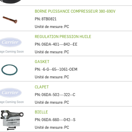
ES
BORNE PUISSANCE COMPRESSEUR 380-690V
PN:
8TB0821
Unité de mesure:
PC
REGULATION PRESSION HUILE
PN:
06DA-401---842--EE
Unité de mesure:
PC
GASKET
PN:
-6-G--65--1061-OEM
Unité de mesure:
PC
CLAPET
PN:
06DA-502---322--C
Unité de mesure:
PC
BIELLE
PN:
06DA-660---042--S
Unité de mesure:
PC