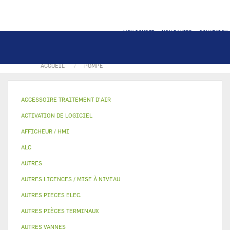
MON COMPTE
MON PANIER
CONNEXION
ACCUEIL
POMPE
ACCESSOIRE TRAITEMENT D’AIR
ACTIVATION DE LOGICIEL
AFFICHEUR / HMI
ALC
AUTRES
AUTRES LICENCES / MISE À NIVEAU
AUTRES PIECES ELEC.
AUTRES PIÈCES TERMINAUX
AUTRES VANNES