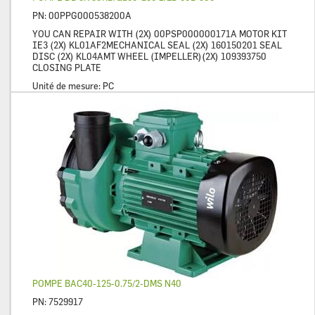
PN:
00PPG000538200A
YOU CAN REPAIR WITH (2X) 00PSP000000171A MOTOR KIT
IE3 (2X) KL01AF2MECHANICAL SEAL (2X) 160150201 SEAL
DISC (2X) KL04AMT WHEEL (IMPELLER)(2X) 109393750
CLOSING PLATE
Unité de mesure:
PC
POMPE BAC40-125-0.75/2-DMS N40
PN:
7529917