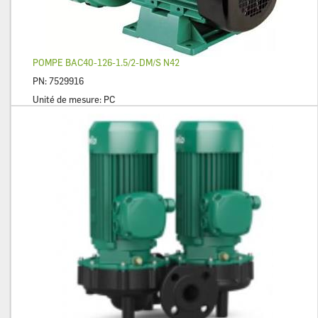
POMPE BAC40-126-1.5/2-DM/S N42
PN:
7529916
Unité de mesure:
PC