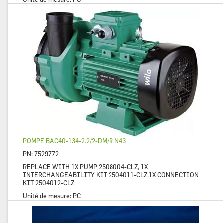
POMPE BAC40-134-2.2/2-DM/R N43
PN:
7529772
REPLACE WITH 1X PUMP 2508004-CLZ, 1X
INTERCHANGEABILITY KIT 2504011-CLZ,1X CONNECTION
KIT 2504012-CLZ
Unité de mesure:
PC