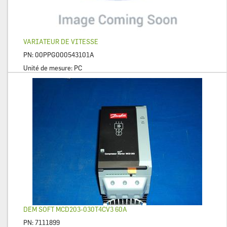
VARIATEUR DE VITESSE
PN:
00PPG000543101A
Unité de mesure:
PC
DEM SOFT MCD203-030T4CV3 60A
PN:
7111899