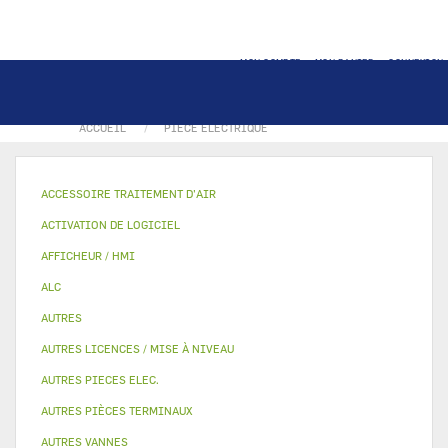
MON COMPTE
MON PANIER
CONNEXION
ACCUEIL
PIECE ELECTRIQUE
ACCESSOIRE TRAITEMENT D’AIR
ACTIVATION DE LOGICIEL
AFFICHEUR / HMI
ALC
AUTRES
AUTRES LICENCES / MISE À NIVEAU
AUTRES PIECES ELEC.
AUTRES PIÈCES TERMINAUX
AUTRES VANNES