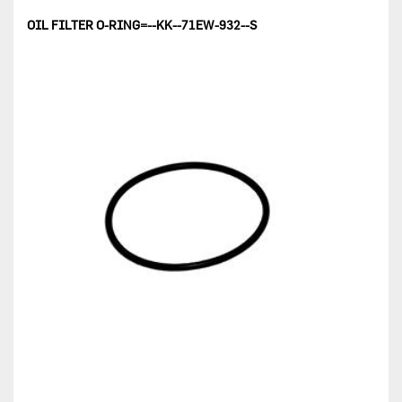
OIL FILTER O-RING=--KK--71EW-932--S