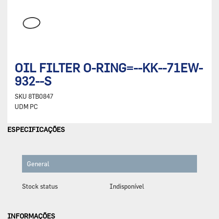
OIL FILTER O-RING=--KK--71EW-
932--S
SKU
8TB0847
UDM
PC
ESPECIFICAÇÕES
General
Stock status
Indisponível
INFORMAÇÕES