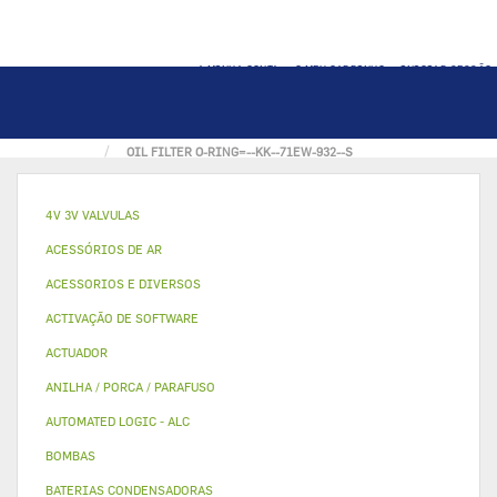
A MINHA CONTA
O MEU CARRINHO
INICIAR SESSÃO
PÁGINA INICIAL
OUTROS
JUNTAS
OIL FILTER O-RING=--KK--71EW-932--S
4V 3V VALVULAS
ACESSÓRIOS DE AR
ACESSORIOS E DIVERSOS
ACTIVAÇÃO DE SOFTWARE
ACTUADOR
ANILHA / PORCA / PARAFUSO
AUTOMATED LOGIC - ALC
BOMBAS
BATERIAS CONDENSADORAS