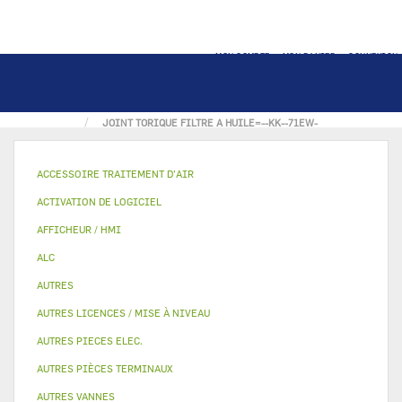
MON COMPTE
MON PANIER
CONNEXION
ACCUEIL
AUTRES
JOINT
JOINT TORIQUE FILTRE A HUILE=--KK--71EW-
ACCESSOIRE TRAITEMENT D’AIR
ACTIVATION DE LOGICIEL
AFFICHEUR / HMI
ALC
AUTRES
AUTRES LICENCES / MISE À NIVEAU
AUTRES PIECES ELEC.
AUTRES PIÈCES TERMINAUX
AUTRES VANNES