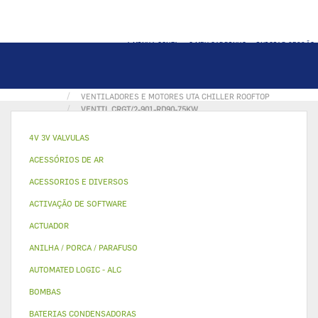
A MINHA CONTA
O MEU CARRINHO
INICIAR SESSÃO
PÁGINA INICIAL
MOTOCICLETAS VENTILADORES E MOTORES
VENTILADORES E MOTORES UTA CHILLER ROOFTOP
VENTIL CRGT/2-901-RD90-75KW
4V 3V VALVULAS
ACESSÓRIOS DE AR
ACESSORIOS E DIVERSOS
ACTIVAÇÃO DE SOFTWARE
ACTUADOR
ANILHA / PORCA / PARAFUSO
AUTOMATED LOGIC - ALC
BOMBAS
BATERIAS CONDENSADORAS