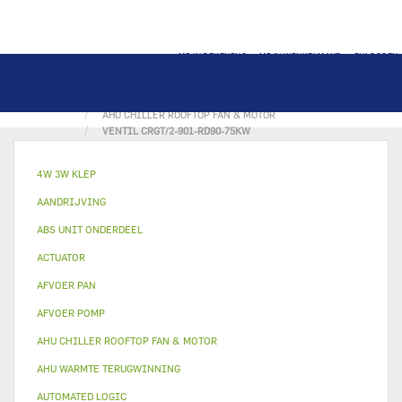
MIJN REKENING
MIJN WINKELMAND
INLOGGEN
THUIS
FAN & MOTOR
AHU CHILLER ROOFTOP FAN & MOTOR
VENTIL CRGT/2-901-RD90-75KW
4W 3W KLEP
AANDRIJVING
ABS UNIT ONDERDEEL
ACTUATOR
AFVOER PAN
AFVOER POMP
AHU CHILLER ROOFTOP FAN & MOTOR
AHU WARMTE TERUGWINNING
AUTOMATED LOGIC