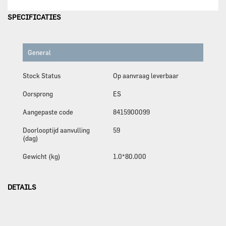
SPECIFICATIES
General
Stock Status
Op aanvraag leverbaar
Oorsprong
ES
Aangepaste code
8415900099
Doorlooptijd aanvulling
59
(dag)
Gewicht (kg)
1.0*80.000
DETAILS