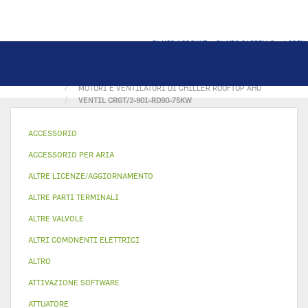
IL MIO ACCOUNT
IL MIO CARRELLO
LOGIN
PAGINA PRINCIPALE
MOTORI E VENTILATORI
MOTORI E VENTILATORI DI CHILLER ROOFTOP AHU
VENTIL CRGT/2-901-RD90-75KW
ACCESSORIO
ACCESSORIO PER ARIA
ALTRE LICENZE/AGGIORNAMENTO
ALTRE PARTI TERMINALI
ALTRE VALVOLE
ALTRI COMONENTI ELETTRICI
ALTRO
ATTIVAZIONE SOFTWARE
ATTUATORE