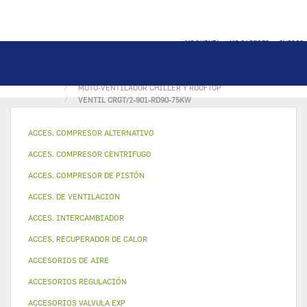
MI CUENTA
MI CARRITO
INICIO
PÁGINA INICIAL
VENTILADOR Y MOTOR
MOTO-VENTILADOR CHILLER Y ROOFTOP
VENTIL CRGT/2-901-RD90-75KW
ACCES. COMPRESOR ALTERNATIVO
ACCES. COMPRESOR CENTRIFUGO
ACCES. COMPRESOR DE PISTÓN
ACCES. DE VENTILACION
ACCES. INTERCAMBIADOR
ACCES. RECUPERADOR DE CALOR
ACCESORIOS DE AIRE
ACCESORIOS REGULACIÓN
ACCESORIOS VALVULA EXP