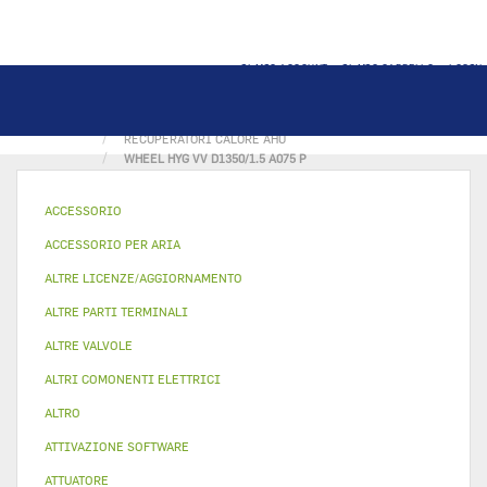
IL MIO ACCOUNT
IL MIO CARRELLO
LOGIN
PAGINA PRINCIPALE
ACCESSORIO PER ARIA
RECUPERATORI CALORE AHU
WHEEL HYG VV D1350/1.5 A075 P
ACCESSORIO
ACCESSORIO PER ARIA
ALTRE LICENZE/AGGIORNAMENTO
ALTRE PARTI TERMINALI
ALTRE VALVOLE
ALTRI COMONENTI ELETTRICI
ALTRO
ATTIVAZIONE SOFTWARE
ATTUATORE