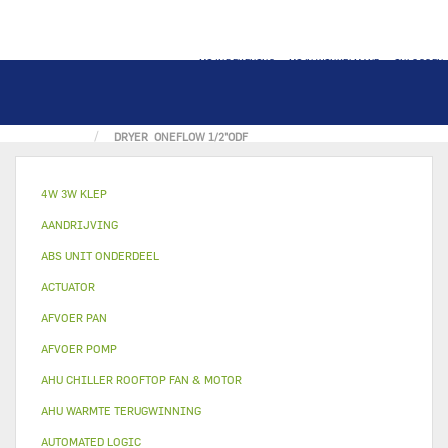
MIJN REKENING
MIJN WINKELMAND
INLOGGEN
THUIS
KOUDEMIDDEL COMPONENT
DRYER ONEFLOW 1/2"ODF
4W 3W KLEP
AANDRIJVING
ABS UNIT ONDERDEEL
ACTUATOR
AFVOER PAN
AFVOER POMP
AHU CHILLER ROOFTOP FAN & MOTOR
AHU WARMTE TERUGWINNING
AUTOMATED LOGIC