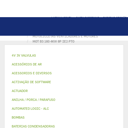
A MINHA CONTA
O MEU CARRINHO
INICIAR SESSÃO
PÁGINA INICIAL
MOTOCICLETAS VENTILADORES E MOTORES
MOT B3 160 4KW 8P IE2 PTO
4V 3V VALVULAS
ACESSÓRIOS DE AR
ACESSORIOS E DIVERSOS
ACTIVAÇÃO DE SOFTWARE
ACTUADOR
ANILHA / PORCA / PARAFUSO
AUTOMATED LOGIC - ALC
BOMBAS
BATERIAS CONDENSADORAS