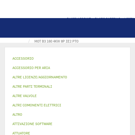
IL MIO ACCOUNT
IL MIO CARRELLO
LOGIN
PAGINA PRINCIPALE
MOTORI E VENTILATORI
MOT B3 160 4KW 8P IE2 PTO
ACCESSORIO
ACCESSORIO PER ARIA
ALTRE LICENZE/AGGIORNAMENTO
ALTRE PARTI TERMINALI
ALTRE VALVOLE
ALTRI COMONENTI ELETTRICI
ALTRO
ATTIVAZIONE SOFTWARE
ATTUATORE