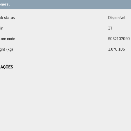
neral
ck status
Disponível
in
IT
tom code
9032102090
ght (kg)
1.0*0.105
AÇÕES