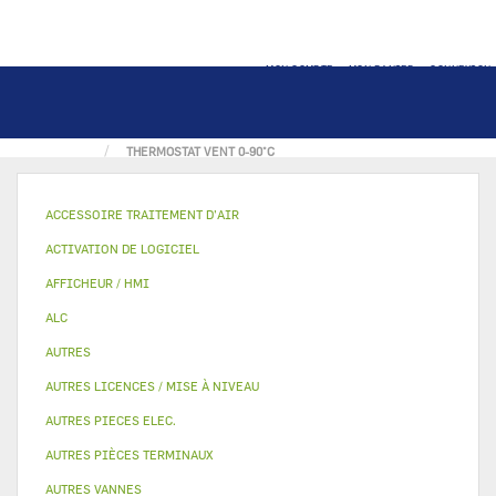
MON COMPTE
MON PANIER
CONNEXION
ACCUEIL
PIECE ELECTRIQUE
THERMOSTAT VENT 0-90°C
ACCESSOIRE TRAITEMENT D’AIR
ACTIVATION DE LOGICIEL
AFFICHEUR / HMI
ALC
AUTRES
AUTRES LICENCES / MISE À NIVEAU
AUTRES PIECES ELEC.
AUTRES PIÈCES TERMINAUX
AUTRES VANNES