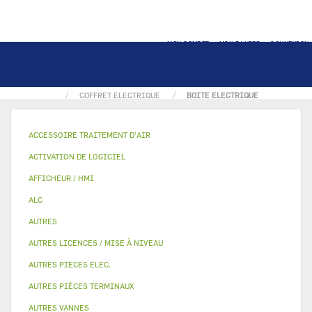
MON COMPTE
MON PANIER
CONNEXION
ACCUEIL
PIECE ELECTRIQUE
COFFRET ELECTRIQUE
BOITE ELECTRIQUE
ACCESSOIRE TRAITEMENT D’AIR
ACTIVATION DE LOGICIEL
AFFICHEUR / HMI
ALC
AUTRES
AUTRES LICENCES / MISE À NIVEAU
AUTRES PIECES ELEC.
AUTRES PIÈCES TERMINAUX
AUTRES VANNES