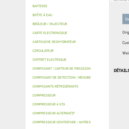
PIECE MODULINE
KITS QUALITÉ
MANOMETRE
AUTR
BATTERIE
BOÎTE À EAU
Ge
BRÛLEUR / INJECTEUR
Orig
CARTE ELECTRONIQUE
CARTOUCHE DESHYDRATEUR
Cus
CIRCULATEUR
Wei
COFFRET ELECTRIQUE
COMPOSANT / CAPTEUR DE PRESSION
DÉTAIL
COMPOSANT DE DETECTION / MESURE
COMPOSANTS RÉFRIGÉRANTS
COMPRESSEUR
COMPRESSEUR A VIS
COMPRESSEUR ALTERNATIF
COMPRESSEUR CENTRIFUGE / AUTRES