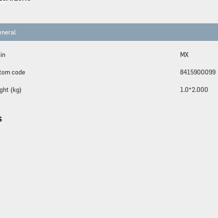
ES
neral
in
MX
tom code
8415900099
ght (kg)
1.0*2.000
S