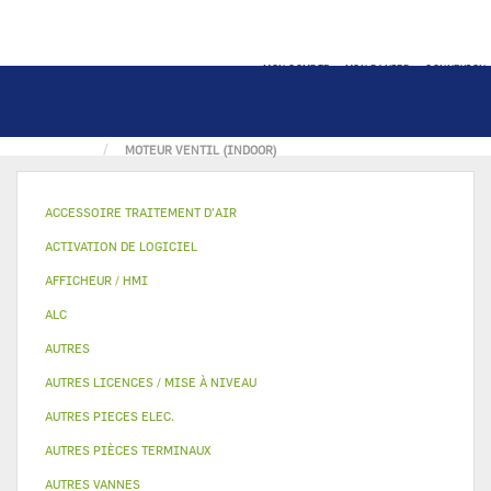
MON COMPTE
MON PANIER
CONNEXION
ACCUEIL
MOTO VENTILATEUR & MOTEUR
MOTEUR VENTIL (INDOOR)
ACCESSOIRE TRAITEMENT D’AIR
ACTIVATION DE LOGICIEL
AFFICHEUR / HMI
ALC
AUTRES
AUTRES LICENCES / MISE À NIVEAU
AUTRES PIECES ELEC.
AUTRES PIÈCES TERMINAUX
AUTRES VANNES