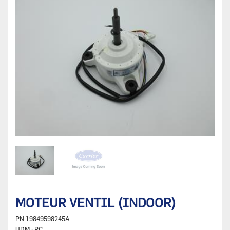
MOTEUR VENTIL (INDOOR)
PN
19849598245A
UDM :
PC