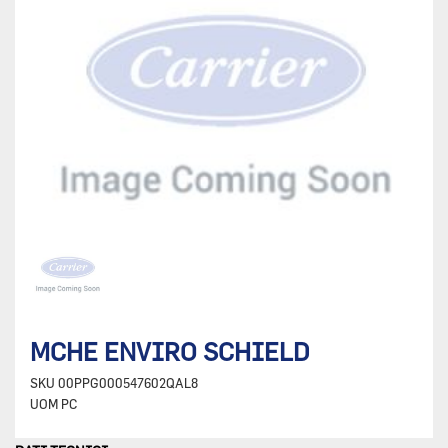
MCHE ENVIRO SCHIELD
SKU
00PPG000547602QAL8
UOM
PC