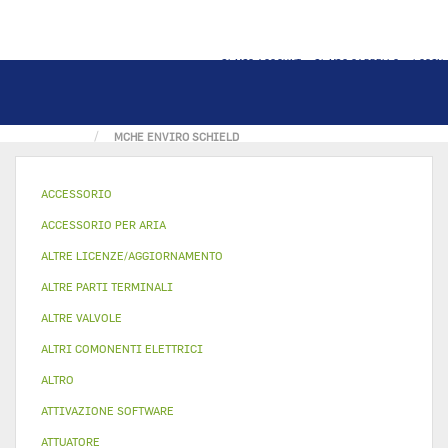
IL MIO ACCOUNT
IL MIO CARRELLO
LOGIN
PAGINA PRINCIPALE
ALTRO
KIT DI QUALITA'
MCHE ENVIRO SCHIELD
ACCESSORIO
ACCESSORIO PER ARIA
ALTRE LICENZE/AGGIORNAMENTO
ALTRE PARTI TERMINALI
ALTRE VALVOLE
ALTRI COMONENTI ELETTRICI
ALTRO
ATTIVAZIONE SOFTWARE
ATTUATORE