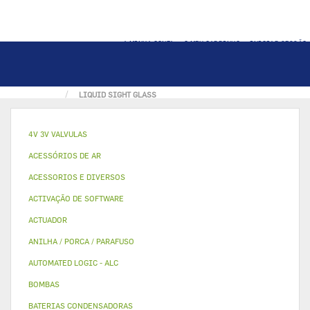
A MINHA CONTA
O MEU CARRINHO
INICIAR SESSÃO
PÁGINA INICIAL
OUTROS
VISORES DE LIQUIDO
LIQUID SIGHT GLASS
4V 3V VALVULAS
ACESSÓRIOS DE AR
ACESSORIOS E DIVERSOS
ACTIVAÇÃO DE SOFTWARE
ACTUADOR
ANILHA / PORCA / PARAFUSO
AUTOMATED LOGIC - ALC
BOMBAS
BATERIAS CONDENSADORAS