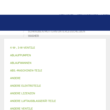
MEIN KONTO
MEIN WARENKORB
LOGIN
STARTSEITE
ANDERE
SCHRAUBEN/MUTTERN/UNTERLEGSCHEIBEN
WASHER
4-W-, 3-W-VENTILE
ABLAUFPUMPEN
ABLAUFWANNEN
ABS.-MASCHINEN-TEILE
ANDERE
ANDERE ELEKTROTEILE
ANDERE LIZENZEN
ANDERE LUFTAUSBLASGERÄT-TEILE
ANDERE VENTILE