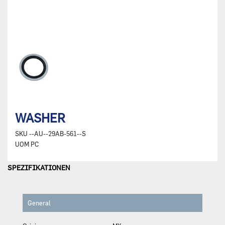
WASHER
SKU
--AU--29AB-561--S
UOM
PC
SPEZIFIKATIONEN
General